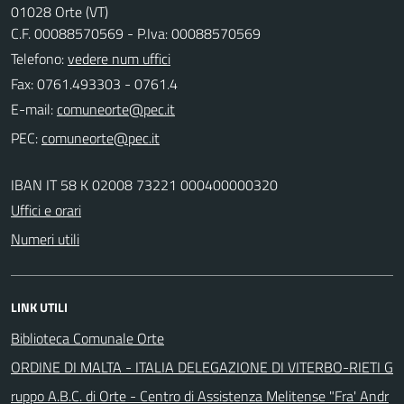
01028 Orte (VT)
C.F. 00088570569 - P.Iva: 00088570569
Telefono:
vedere num uffici
Fax: 0761.493303 - 0761.4
E-mail:
PEC:
IBAN IT 58 K 02008 73221 000400000320
Uffici e orari
Numeri utili
LINK UTILI
Biblioteca Comunale Orte
ORDINE DI MALTA - ITALIA DELEGAZIONE DI VITERBO-RIETI G
ruppo A.B.C. di Orte - Centro di Assistenza Melitense "Fra' Andr