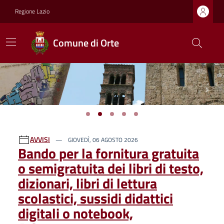
Regione Lazio
Comune di Orte
Previous
Next
Ultime notizie
AVVISI
GIOVEDÌ, 06 AGOSTO 2026
Bando per la fornitura gratuita
o semigratuita dei libri di testo,
dizionari, libri di lettura
scolastici, sussidi didattici
digitali o notebook,