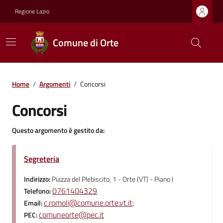
Regione Lazio
Comune di Orte
Home
/
Argomenti
/
Concorsi
Concorsi
Questo argomento è gestito da:
Segreteria
Indirizzo:
Piazza del Plebiscito, 1 - Orte (VT) - Piano I
0761404329
Telefono:
c.romoli@comune.orte.vt.it;
Email:
comuneorte@pec.it
PEC: