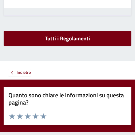
Tutti i Regolamenti
Indietro
Quanto sono chiare le informazioni su questa
pagina?
Valuta da 1 a 5 stelle la pagina
Valuta 1 stelle su 5
Valuta 2 stelle su 5
Valuta 3 stelle su 5
Valuta 4 stelle su 5
Valuta 5 stelle su 5