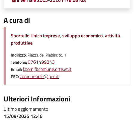
Invernale 2025-2026 (178,08 KB)
A cura di
Sportello Unico imprese, sviluppo economico, attività
produttive
Indirizzo:
Piazza del Plebiscito, 1
0761499343
Telefono:
f.porri@comune.orte.vt.it
Email:
comuneorte@pec.it
PEC:
Ulteriori Informazioni
Ultimo aggiornamento
15/09/2025 12:46