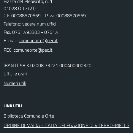
Piazza del Plebiscito, n. 1
01028 Orte (VT)
C.F. 00088570569 - P.Iva: 00088570569
Telefono:
vedere num uffici
Fax: 0761.493303 - 0761.4
E-mail:
PEC:
IBAN IT 58 K 02008 73221 000400000320
Uffici e orari
Numeri utili
LINK UTILI
Biblioteca Comunale Orte
ORDINE DI MALTA - ITALIA DELEGAZIONE DI VITERBO-RIETI G