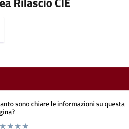
rea Rilascio CIE
anto sono chiare le informazioni su questa
gina?
a da 1 a 5 stelle la pagina