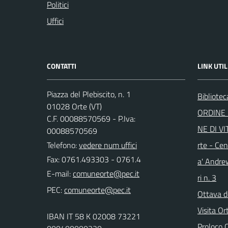
Politici
Uffici
CONTATTI
LINK UTIL
Piazza del Plebiscito, n. 1
Bibliote
01028 Orte (VT)
ORDINE 
C.F. 00088570569 - P.Iva:
NE DI VI
00088570569
Telefono:
vedere num uffici
rte - Cen
Fax: 0761.493303 - 0761.4
a' Andre
E-mail:
ri n. 3
PEC:
Ottava d
Visita Or
IBAN IT 58 K 02008 73221
Proloco