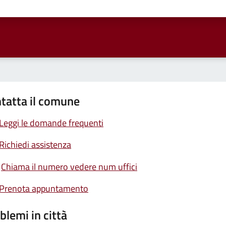
ta 1 stelle su 5
Valuta 2 stelle su 5
Valuta 3 stelle su 5
Valuta 4 stelle su 5
Valuta 5 stelle su 5
tatta il comune
Leggi le domande frequenti
Richiedi assistenza
Chiama il numero vedere num uffici
Prenota appuntamento
blemi in città