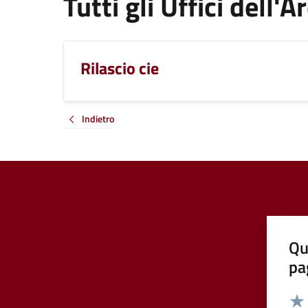
Tutti gli Uffici dell'A
Rilascio cie
Indietro
Qu
pa
Valut