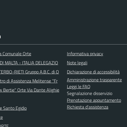
I
ca Comunale Orte
Informativa privacy
DI MALTA - ITALIA DELEGAZIO
Note legali
TERBO-RIETI Gruppo A.B.C. di O
Dichiarazione di accessibilità
Amministrazione trasparente
tro di Assistenza Melitense "Fr
Leggi le FAQ
w Bertie" Orte Via Dante Alighie
Segnalazione disservizio
Prenotazione appuntamento
Richiesta d'assistenza
e Santo Egidio
te
 ORTE