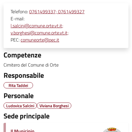
Telefono:
0761499337; 0761499327
E-mail:
l.salcini@comune.orte.vt.it;
v.borghesi@comune.orte.vt.it;
PEC:
comuneorte@pec.it
Competenze
Cimitero del Comune di Orte
Responsabile
Rita Taddei
Personale
Ludovica Salcini
Viviana Borghesi
Sede principale
Il Municipio