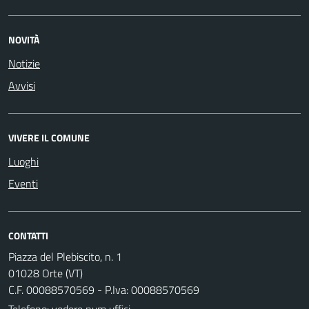
NOVITÀ
Notizie
Avvisi
VIVERE IL COMUNE
Luoghi
Eventi
CONTATTI
Piazza del Plebiscito, n. 1
01028 Orte (VT)
C.F. 00088570569 - P.Iva: 00088570569
Telefono:
vedere num uffici