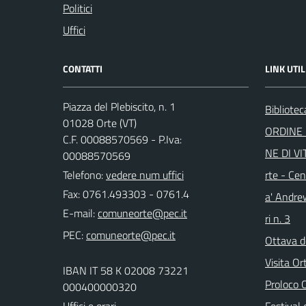
Politici
Uffici
CONTATTI
LINK UTIL
Piazza del Plebiscito, n. 1
Bibliote
01028 Orte (VT)
ORDINE 
C.F. 00088570569 - P.Iva:
NE DI VI
00088570569
Telefono:
vedere num uffici
rte - Cen
Fax: 0761.493303 - 0761.4
a' Andre
E-mail:
ri n. 3
PEC:
Ottava d
Visita Or
IBAN IT 58 K 02008 73221
Proloco
000400000320