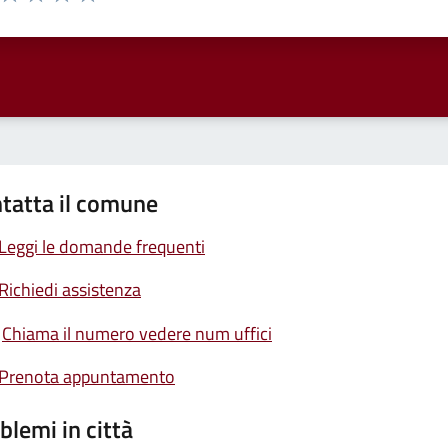
ta 1 stelle su 5
Valuta 2 stelle su 5
Valuta 3 stelle su 5
Valuta 4 stelle su 5
Valuta 5 stelle su 5
tatta il comune
Leggi le domande frequenti
Richiedi assistenza
Chiama il numero vedere num uffici
Prenota appuntamento
blemi in città