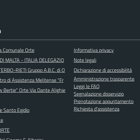
I
ca Comunale Orte
Informativa privacy
DI MALTA - ITALIA DELEGAZIO
Note legali
TERBO-RIETI Gruppo A.B.C. di O
Dichiarazione di accessibilità
Amministrazione trasparente
tro di Assistenza Melitense "Fr
Leggi le FAQ
w Bertie" Orte Via Dante Alighie
Segnalazione disservizio
Prenotazione appuntamento
Richiesta d'assistenza
e Santo Egidio
te
 ORTE