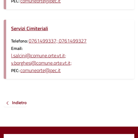
comuneorte@pec.it
PEC:
Servizi Cimiteriali
0761499337; 0761499327
Telefono:
Email:
l.salcini@comune.orte.vt.it;
v.borghesi@comune.orte.vt.it;
comuneorte@pec.it
PEC:
Indietro