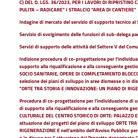
C) DEL D. LGS. 36/2023, PER I LAVORI DI RIPRISTINO
PULITA – RADICARE” I STRALCIO “AREA DI CANTIERE”
Indagine di mercato del servizio di supporto tecnico al
Servizio di svolgimento delle funzioni di sub-delega p
Servizi di supporto delle attività del Settore V del Com
Indizione procedura di co-progettazione per l'individuazi
supporto alla riqualificazione e alla conseguente ges
SOCIO SANITARIE, OPERE DI COMPLETAMENTO BLOCCO A E 
selezione dei piani di sviluppo in aree dismesse o in d
"ORTE TRA STORIA E INNOVAZIONE: UN PIANO DI RIG
Procedura di co-progettazione per l'individuazione di u
di supporto alla riqualificazione e alla conseguente 
CULTURALE DEL CENTRO STORICO DI ORTE: PALAZZO EX
attuazione dei progetti del piano di sviluppo ORTE 
RIGENERAZIONE E nell'ambito dell'Avviso Pubblico per l
o in disuso per l’ attuazione del Progetto denomina