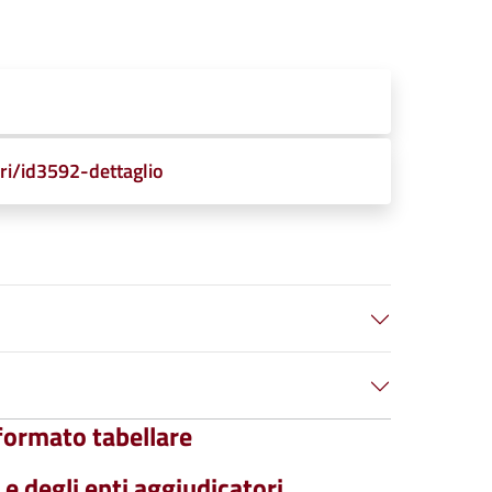
ri/id3592-dettaglio
 formato tabellare
 e degli enti aggiudicatori