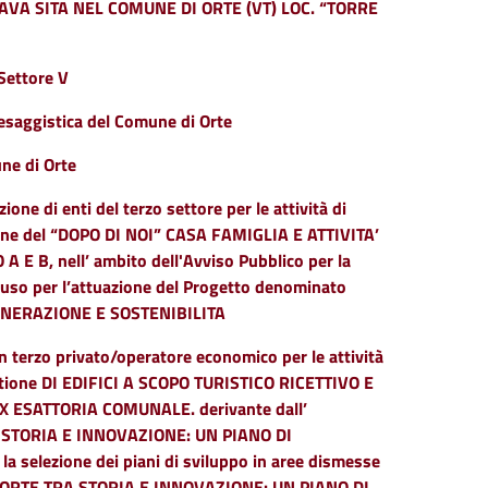
 CAVA SITA NEL COMUNE DI ORTE (VT) LOC. “TORRE
 Settore V
aesaggistica del Comune di Orte
une di Orte
one di enti del terzo settore per le attività di
tione del “DOPO DI NOI” CASA FAMIGLIA E ATTIVITA’
B, nell’ ambito dell'Avviso Pubblico per la
isuso per l’attuazione del Progetto denominato
ENERAZIONE E SOSTENIBILITA
n terzo privato/operatore economico per le attività
gestione DI EDIFICI A SCOPO TURISTICO RICETTIVO E
 ESATTORIA COMUNALE. derivante dall’
TRA STORIA E INNOVAZIONE: UN PIANO DI
a selezione dei piani di sviluppo in aree dismesse
to “ORTE TRA STORIA E INNOVAZIONE: UN PIANO DI