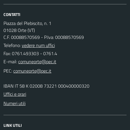
CONTATTI
Piazza del Plebiscito, n. 1
01028 Orte (VT)
C.F. 00088570569 - P.Iva: 00088570569
Telefono:
vedere num uffici
Fax: 0761.493303 - 0761.4
E-mail:
PEC:
IBAN IT 58 K 02008 73221 000400000320
Uffici e orari
Numeri utili
LINK UTILI