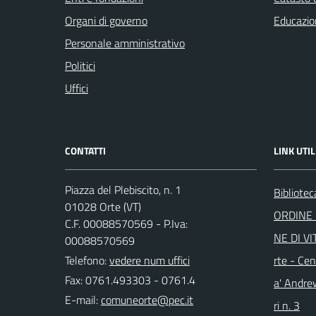
Organi di governo
Educazio
Personale amministrativo
Politici
Uffici
CONTATTI
LINK UTIL
Piazza del Plebiscito, n. 1
Bibliote
01028 Orte (VT)
ORDINE 
C.F. 00088570569 - P.Iva:
NE DI VI
00088570569
Telefono:
vedere num uffici
rte - Cen
Fax: 0761.493303 - 0761.4
a' Andre
E-mail:
ri n. 3