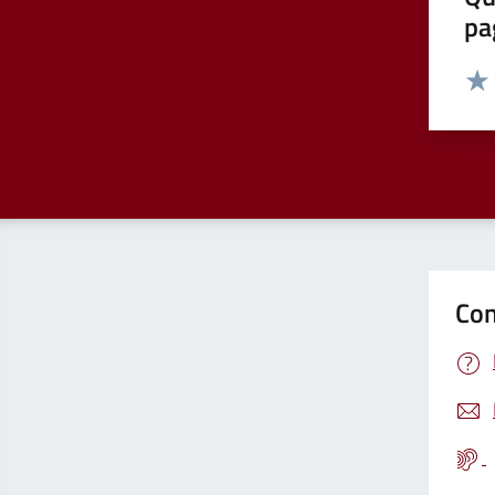
pa
Valut
Valu
Con