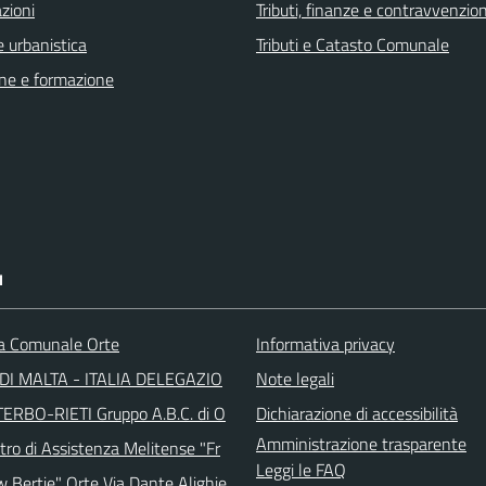
zioni
Tributi, finanze e contravvenzion
 urbanistica
Tributi e Catasto Comunale
ne e formazione
I
ca Comunale Orte
Informativa privacy
DI MALTA - ITALIA DELEGAZIO
Note legali
TERBO-RIETI Gruppo A.B.C. di O
Dichiarazione di accessibilità
Amministrazione trasparente
tro di Assistenza Melitense "Fr
Leggi le FAQ
w Bertie" Orte Via Dante Alighie