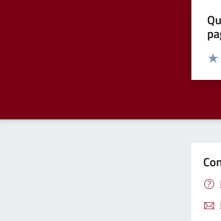
Qu
pa
Valut
Valu
Con