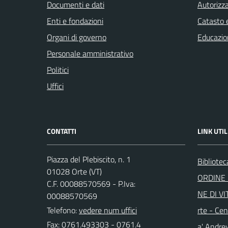
Documenti e dati
Autorizza
Enti e fondazioni
Catasto e
Organi di governo
Educazio
Personale amministrativo
Politici
Uffici
CONTATTI
LINK UTIL
Piazza del Plebiscito, n. 1
Bibliote
01028 Orte (VT)
ORDINE 
C.F. 00088570569 - P.Iva:
NE DI VI
00088570569
Telefono:
vedere num uffici
rte - Cen
Fax: 0761.493303 - 0761.4
a' Andre