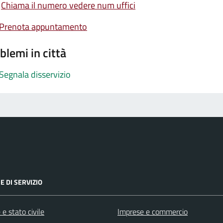
Chiama il numero vedere num uffici
Prenota appuntamento
blemi in città
Segnala disservizio
E DI SERVIZIO
e stato civile
Imprese e commercio