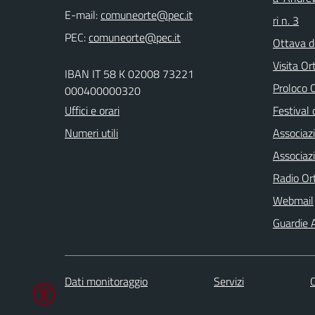
E-mail:
ri n. 3
PEC:
Ottava d
Visita Or
IBAN IT 58 K 02008 73221
Proloco
000400000320
Uffici e orari
Festival 
Numeri utili
Associaz
Associaz
Radio Or
Webmail
Guardie A
Dati monitoraggio
Servizi
C