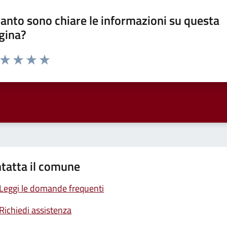
anto sono chiare le informazioni su questa
gina?
a da 1 a 5 stelle la pagina
ta 1 stelle su 5
Valuta 2 stelle su 5
Valuta 3 stelle su 5
Valuta 4 stelle su 5
Valuta 5 stelle su 5
tatta il comune
Leggi le domande frequenti
Richiedi assistenza