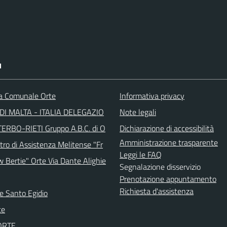
I
ca Comunale Orte
Informativa privacy
DI MALTA - ITALIA DELEGAZIO
Note legali
TERBO-RIETI Gruppo A.B.C. di O
Dichiarazione di accessibilità
Amministrazione trasparente
tro di Assistenza Melitense "Fr
Leggi le FAQ
w Bertie" Orte Via Dante Alighie
Segnalazione disservizio
Prenotazione appuntamento
Richiesta d'assistenza
e Santo Egidio
te
 ORTE