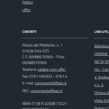
Politici
Uffici
CONTATTI
LINK UTIL
Piazza del Plebiscito, n. 1
Bibliote
01028 Orte (VT)
ORDINE 
C.F. 00088570569 - P.Iva:
NE DI VI
00088570569
Telefono:
vedere num uffici
rte - Cen
Fax: 0761.493303 - 0761.4
a' Andre
E-mail:
ri n. 3
PEC:
Ottava d
Visita Or
IBAN IT 58 K 02008 73221
Proloco