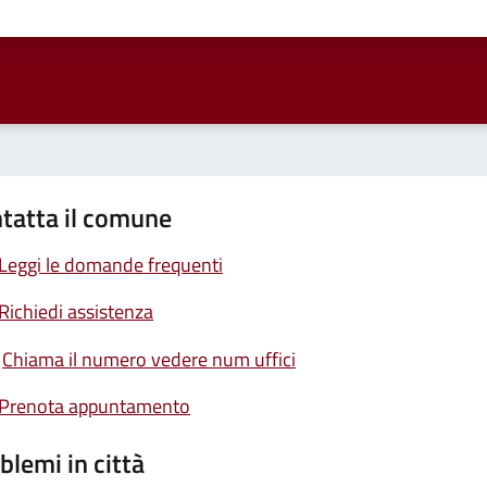
ta 1 stelle su 5
Valuta 2 stelle su 5
Valuta 3 stelle su 5
Valuta 4 stelle su 5
Valuta 5 stelle su 5
tatta il comune
Leggi le domande frequenti
Richiedi assistenza
Chiama il numero vedere num uffici
Prenota appuntamento
blemi in città