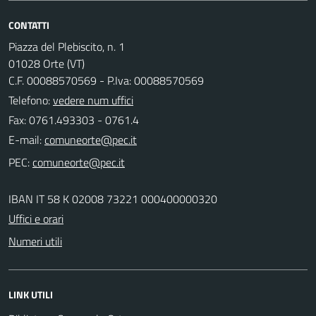
CONTATTI
Piazza del Plebiscito, n. 1
01028 Orte (VT)
C.F. 00088570569 - P.Iva: 00088570569
Telefono:
vedere num uffici
Fax: 0761.493303 - 0761.4
E-mail:
PEC:
IBAN IT 58 K 02008 73221 000400000320
Uffici e orari
Numeri utili
LINK UTILI