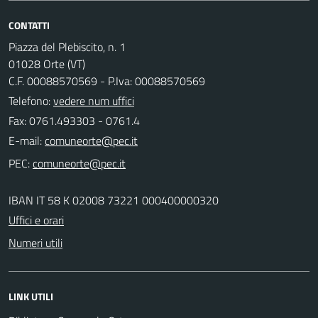
CONTATTI
Piazza del Plebiscito, n. 1
01028 Orte (VT)
C.F. 00088570569 - P.Iva: 00088570569
Telefono:
vedere num uffici
Fax: 0761.493303 - 0761.4
E-mail:
PEC:
IBAN IT 58 K 02008 73221 000400000320
Uffici e orari
Numeri utili
LINK UTILI