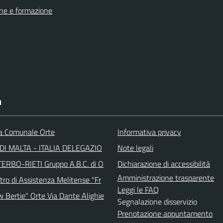
ne e formazione
I
ca Comunale Orte
Informativa privacy
DI MALTA - ITALIA DELEGAZIO
Note legali
TERBO-RIETI Gruppo A.B.C. di O
Dichiarazione di accessibilità
Amministrazione trasparente
tro di Assistenza Melitense "Fr
Leggi le FAQ
w Bertie" Orte Via Dante Alighie
Segnalazione disservizio
Prenotazione appuntamento