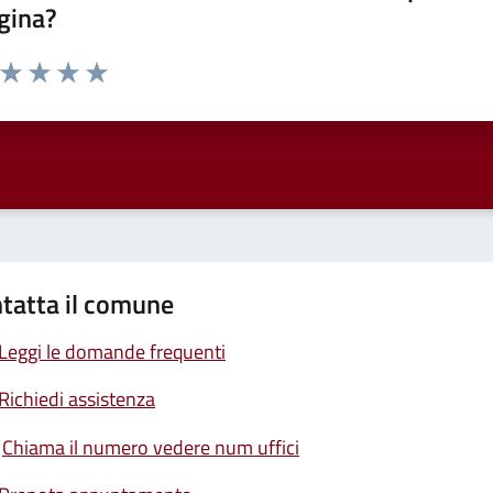
gina?
a da 1 a 5 stelle la pagina
ta 1 stelle su 5
Valuta 2 stelle su 5
Valuta 3 stelle su 5
Valuta 4 stelle su 5
Valuta 5 stelle su 5
tatta il comune
Leggi le domande frequenti
Richiedi assistenza
Chiama il numero vedere num uffici