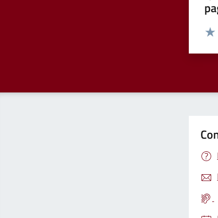
pa
Valut
Valu
Con