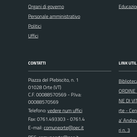
Organi di governo
Educazio
Personale amministrativo
Politici
Uffici
CONTATTI
LINK UTIL
Piazza del Plebiscito, n. 1
Bibliote
01028 Orte (VT)
ORDINE 
C.F. 00088570569 - P.Iva:
NE DI VI
00088570569
Telefono:
vedere num uffici
rte - Cen
Fax: 0761.493303 - 0761.4
a' Andre
E-mail:
ri n. 3