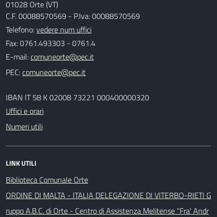
01028 Orte (VT)
C.F. 00088570569 - P.Iva: 00088570569
Telefono:
vedere num uffici
Fax: 0761.493303 - 0761.4
E-mail:
PEC:
IBAN IT 58 K 02008 73221 000400000320
Uffici e orari
Numeri utili
LINK UTILI
Biblioteca Comunale Orte
ORDINE DI MALTA - ITALIA DELEGAZIONE DI VITERBO-RIETI G
ruppo A.B.C. di Orte - Centro di Assistenza Melitense "Fra' Andr